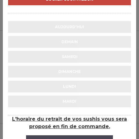
13.5
€
0
AUJOURD'HUI
DEMAIN
SAMEDI
DIMANCHE
LUNDI
POKÉ JU VÉGÉ
13.5
€
MARDI
0
L'horaire du retrait de vos sushis vous sera
proposé en fin de commande.