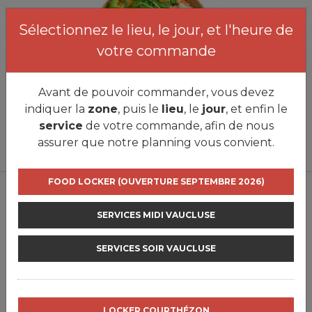
Sélectionnez le lieu, le jour, et l'heure de
votre commande
Avant de pouvoir commander, vous devez
POKÉ JU POULET
indiquer la
zone
, puis le
lieu
, le
jour
, et enfin le
13.5
€
service
de votre commande, afin de nous
0
assurer que notre planning vous convient.
FOOD LOCKER (OUVERTURE SEPTEMBRE 2026)
SERVICES MIDI VAUCLUSE
SERVICES SOIR VAUCLUSE
POKÉ JU CREVETTES
LOCKER COURTHÉZON